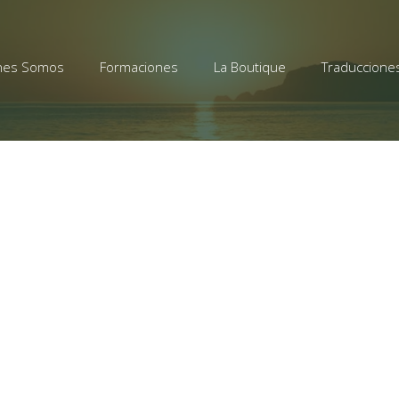
nes Somos
Formaciones
La Boutique
Traduccione