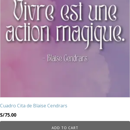
Cuadro Cita de Blaise Cendrars
S/
75.00
ADD TO CART