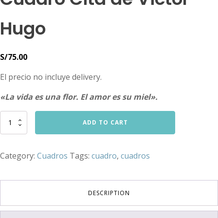
Hugo
S/
75.00
El precio no incluye delivery.
«La vida es una flor. El amor es su miel».
Cuadro
ADD TO CART
Cita
de
Victor
Category:
Cuadros
Tags:
cuadro
,
cuadros
Hugo
quantity
DESCRIPTION