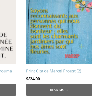
urouma
Print Cita de Marcel Proust (2)
S/
24.00
READ MORE