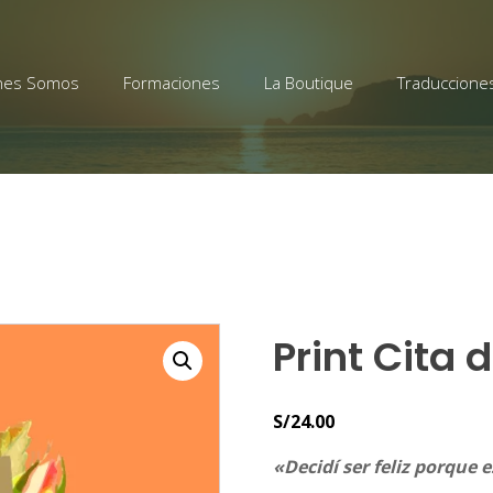
nes Somos
Formaciones
La Boutique
Traduccione
Print Cita 
S/
24.00
«Decidí ser feliz porque 