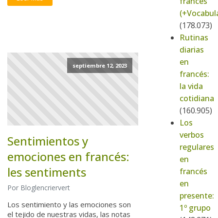
francés
(+Vocabula
(178.073)
Rutinas
diarias
en
septiembre 12, 2023
francés:
la vida
cotidiana
(160.905)
Los
verbos
Sentimientos y
regulares
emociones en francés:
en
les sentiments
francés
en
Por Bloglencriervert
presente:
Los sentimiento y las emociones son
1º grupo
el tejido de nuestras vidas, las notas