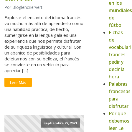
en los
Por Bloglencriervert
mundiales
de
Explorar el encanto del idioma francés
va mucho más allá de aprenderlo como
fútbol
una habilidad práctica; de hecho,
Fichas
sumergirse en la lengua gala es una
de
experiencia que nos permite disfrutar
vocabulari
de su riqueza lingüística y cultural. Con
un abanico de posibilidades para
francés:
deleitarnos con su belleza, el francés
pedir y
se convierte en un vehículo para
decir la
apreciar […]
hora
Leer Más
Palabras
francesas
para
disfrutar
Por qué
debemos
septiembre 22, 2023
leer Le