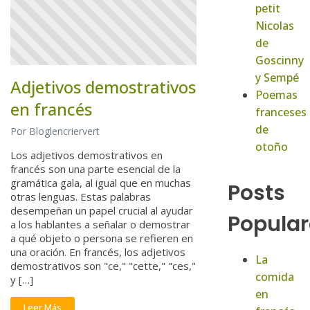
petit
Nicolas
de
Goscinny
y Sempé
Adjetivos demostrativos
Poemas
en francés
franceses
de
Por Bloglencriervert
otoño
Los adjetivos demostrativos en
francés son una parte esencial de la
gramática gala, al igual que en muchas
Posts
otras lenguas. Estas palabras
desempeñan un papel crucial al ayudar
Popular
a los hablantes a señalar o demostrar
a qué objeto o persona se refieren en
una oración. En francés, los adjetivos
La
demostrativos son "ce," "cette," "ces,"
comida
y […]
en
Leer Más