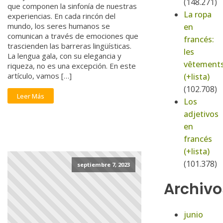
(148.271)
que componen la sinfonía de nuestras
La ropa
experiencias. En cada rincón del
mundo, los seres humanos se
en
comunican a través de emociones que
francés:
trascienden las barreras lingüísticas.
les
La lengua gala, con su elegancia y
vêtement
riqueza, no es una excepción. En este
artículo, vamos […]
(+lista)
(102.708)
Leer Más
Los
adjetivos
en
francés
(+lista)
(101.378)
septiembre 7, 2023
Archivo
junio