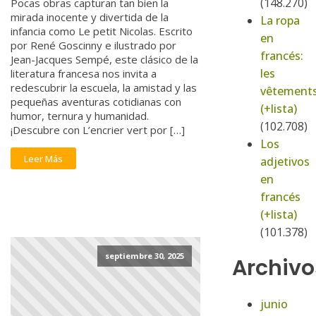
(148.270)
Pocas obras capturan tan bien la
mirada inocente y divertida de la
La ropa
infancia como Le petit Nicolas. Escrito
en
por René Goscinny e ilustrado por
francés:
Jean-Jacques Sempé, este clásico de la
les
literatura francesa nos invita a
redescubrir la escuela, la amistad y las
vêtement
pequeñas aventuras cotidianas con
(+lista)
humor, ternura y humanidad.
(102.708)
¡Descubre con L’encrier vert por […]
Los
Leer Más
adjetivos
en
francés
(+lista)
(101.378)
septiembre 30, 2025
Archivo
junio