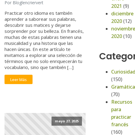
Por Bloglencriervert
2021
(9)
Practicar otro idioma es también
diciembre
aprender a saborear sus palabras,
2020
(12)
descubrir sus matices y dejarse
noviembr
sorprender por su belleza. En francés,
2020
(10)
muchas de estas palabras tienen una
musicalidad y una historia que las
hacen únicas. En este artículo te
Categor
invitamos a explorar una selección de
términos que no solo enriquecerán tu
vocabulario, sino que también […]
Curiosida
(150)
Leer Más
Gramática
(70)
Recursos
para
practicar
mayo 27, 2025
francés
(160)