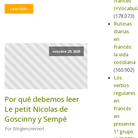
francés
(+Vocabula
Leer Más
(178.073)
Rutinas
diarias
en
francés:
octubre 29, 2025
la vida
cotidiana
(160.902)
Los
verbos
regulares
Por qué debemos leer
en
Le petit Nicolas de
francés
en
Goscinny y Sempé
presente:
Por Bloglencriervert
1º grupo