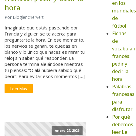
en los
hora
mundiales
Por Bloglencriervert
de
fútbol
Imagínate que estás paseando por
Fichas
Francia y alguien se te acerca para
preguntarte la hora. En ese momento,
de
los nervios te ganan, te quedas en
vocabulari
blanco y lo único que haces es mirar tu
francés:
reloj sin saber qué responder. La
pedir y
persona termina alejándose mientras
tú piensas: “Ojalá hubiera sabido qué
decir la
decir”. Para evitar esos momentos […]
hora
Palabras
Leer Más
francesas
para
disfrutar
Por qué
debemos
enero 27, 2026
leer Le