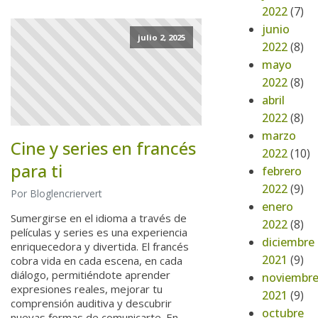
2022
(7)
junio
julio 2, 2025
2022
(8)
mayo
2022
(8)
abril
2022
(8)
marzo
Cine y series en francés
2022
(10)
para ti
febrero
2022
(9)
Por Bloglencriervert
enero
Sumergirse en el idioma a través de
2022
(8)
películas y series es una experiencia
diciembre
enriquecedora y divertida. El francés
2021
(9)
cobra vida en cada escena, en cada
diálogo, permitiéndote aprender
noviembr
expresiones reales, mejorar tu
2021
(9)
comprensión auditiva y descubrir
octubre
nuevas formas de comunicarte. En