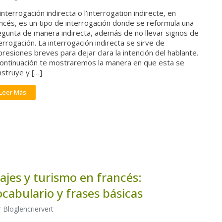
interrogación indirecta o l’interrogation indirecte, en
ncés, es un tipo de interrogación donde se reformula una
egunta de manera indirecta, además de no llevar signos de
errogación. La interrogación indirecta se sirve de
resiones breves para dejar clara la intención del hablante.
continuación te mostraremos la manera en que esta se
struye y […]
Leer Más
iajes y turismo en francés:
ocabulario y frases básicas
 Bloglencriervert