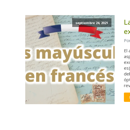
L
septiembre 24, 2021
e
Por
El
asp
exc
es)
deb
óp
re