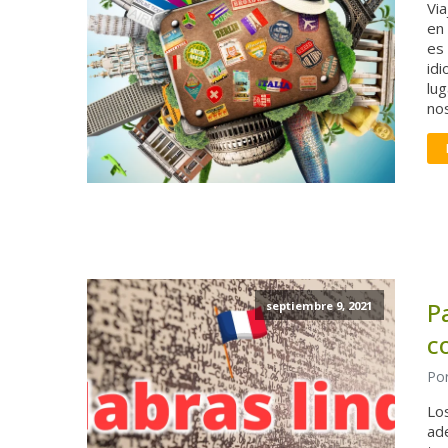
Vi
en
es
id
lug
no
P
septiembre 9, 2021
c
Por
Los
ad