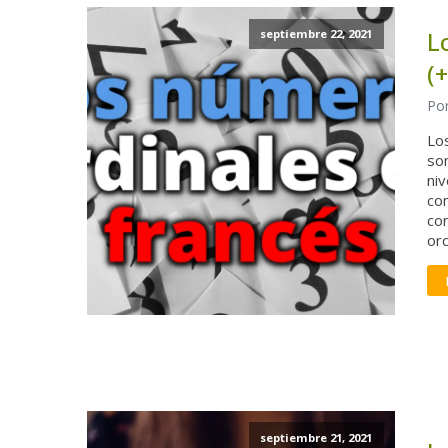
L
septiembre 22, 2021
(+
Por
Lo
son
niv
co
co
ord
septiembre 21, 2021