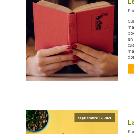
L
Por
Cu
ma
po
en 
cu
ma
do
septiembre 17, 2021
L
Por