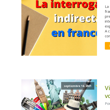
La 
fra
pr
int
exp
A 
con
V
septiembre 14, 2021
v
Por