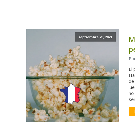
M
septiembre 28, 2021
p
Por
El
Ha
de 
lue
no
ser