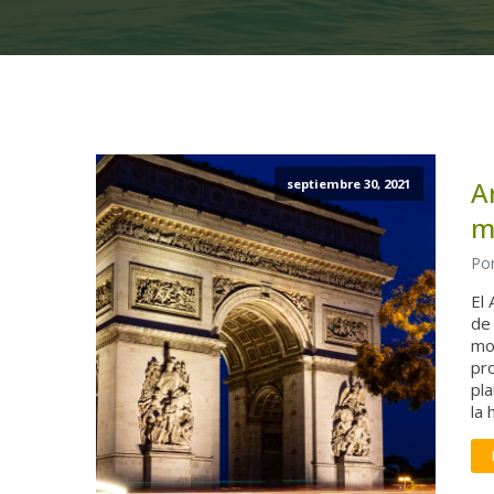
A
septiembre 30, 2021
m
Por
El 
de 
mo
pr
pl
la 