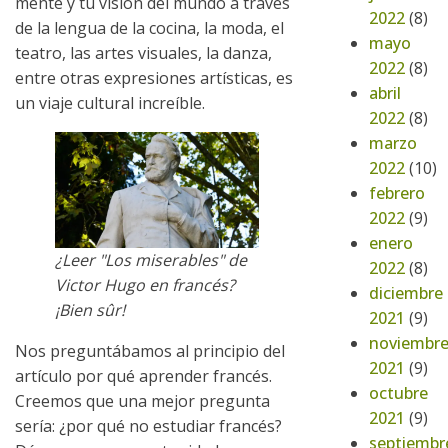
mente y tu visión del mundo a través
2022
(8)
de la lengua de la cocina, la moda, el
mayo
teatro, las artes visuales, la danza,
2022
(8)
entre otras expresiones artísticas, es
abril
un viaje cultural increíble.
2022
(8)
marzo
2022
(10)
febrero
2022
(9)
enero
¿Leer "Los miserables" de
2022
(8)
Victor Hugo en francés?
diciembre
¡Bien sûr!
2021
(9)
noviembr
Nos preguntábamos al principio del
2021
(9)
artículo por qué aprender francés.
octubre
Creemos que una mejor pregunta
2021
(9)
sería: ¿por qué no estudiar francés?
septiembr