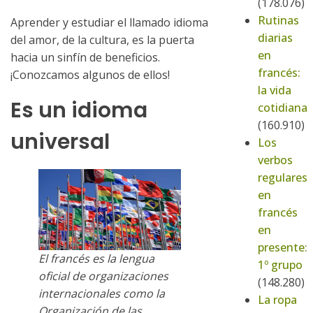
(178.076)
Rutinas
Aprender y estudiar el llamado idioma
diarias
del amor, de la cultura, es la puerta
en
hacia un sinfín de beneficios.
francés:
¡Conozcamos algunos de ellos!
la vida
Es un idioma
cotidiana
(160.910)
universal
Los
verbos
regulares
en
francés
en
presente:
El francés es la lengua
1º grupo
oficial de organizaciones
(148.280)
internacionales como la
La ropa
Organización de las