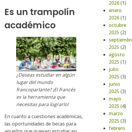
2026
(1)
Es un trampolín
enero
2026
(1)
académico
octubre
2025
(2)
septiembr
2025
(2)
agosto
2025
(1)
julio
¿Deseas estudiar en algún
2025
(3)
lugar del mundo
junio
francoparlante? ¡El francés
2025
(3)
es la herramienta que
mayo
necesitas para lograrlo!
2025
(4)
marzo
En cuanto a cuestiones académicas,
2025
(3)
las oportunidades de becas para
febrero
aquellos que quieren estudiar en