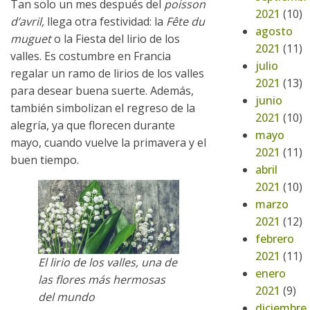
Tan solo un mes después del
poisson
2021
(10)
d’avril,
llega otra festividad: la
Fête du
agosto
muguet
o la Fiesta del lirio de los
2021
(11)
valles. Es costumbre en Francia
julio
regalar un ramo de lirios de los valles
2021
(13)
para desear buena suerte. Además,
junio
también simbolizan el regreso de la
2021
(10)
alegría, ya que florecen durante
mayo
mayo, cuando vuelve la primavera y el
2021
(11)
buen tiempo.
abril
2021
(10)
marzo
2021
(12)
febrero
2021
(11)
El lirio de los valles, una de
enero
las flores más hermosas
2021
(9)
del mundo
diciembre