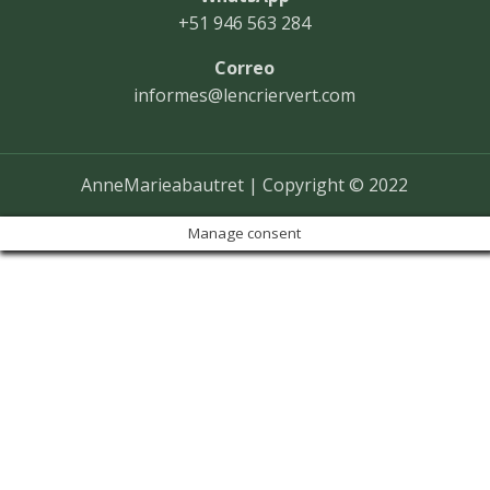
+51 946 563 284
Correo
informes@lencriervert.com
AnneMarieabautret | Copyright © 2022
Manage consent