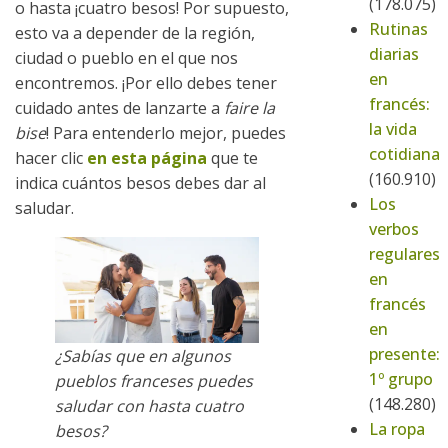
(178.075)
o hasta ¡cuatro besos! Por supuesto,
Rutinas
esto va a depender de la región,
diarias
ciudad o pueblo en el que nos
en
encontremos. ¡Por ello debes tener
francés:
cuidado antes de lanzarte a
faire la
la vida
bise
! Para entenderlo mejor, puedes
cotidiana
hacer clic
en esta página
que te
(160.910)
indica cuántos besos debes dar al
Los
saludar.
verbos
regulares
en
francés
en
presente:
¿Sabías que en algunos
1º grupo
pueblos franceses puedes
(148.280)
saludar con hasta cuatro
La ropa
besos?