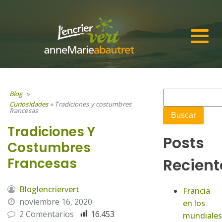
Blog
»
Curiosidades
»
Tradiciones y costumbres
francesas
Tradiciones Y
Posts
Costumbres
Francesas
Recient
Bloglencriervert
Francia
noviembre 16, 2020
en los
2 Comentarios
16.453
mundiales