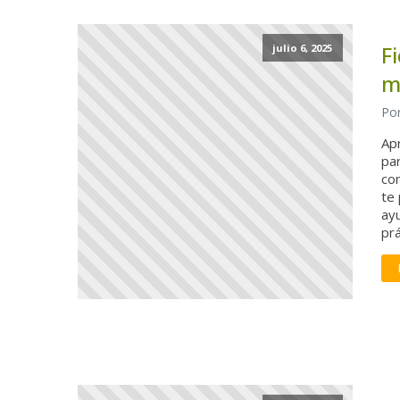
F
julio 6, 2025
m
Por
Ap
pa
com
te 
ay
prá