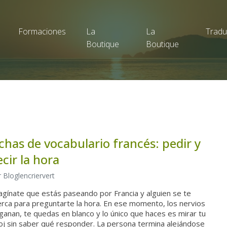
Formaciones
La
La
Tradu
Boutique
Boutique
ichas de vocabulario francés: pedir y
ecir la hora
 Bloglencriervert
agínate que estás paseando por Francia y alguien se te
erca para preguntarte la hora. En ese momento, los nervios
ganan, te quedas en blanco y lo único que haces es mirar tu
loj sin saber qué responder. La persona termina alejándose