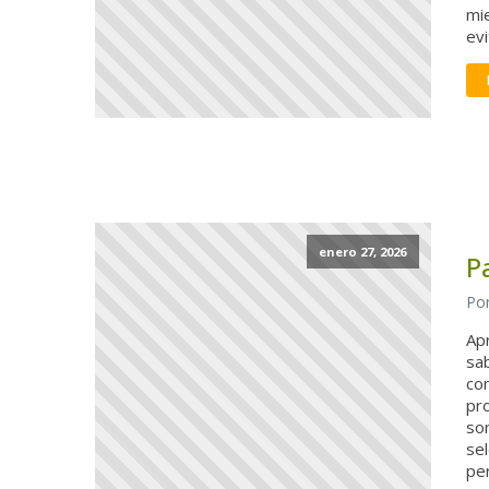
mie
ev
enero 27, 2026
P
Por
Ap
sab
con
pr
son
sel
per