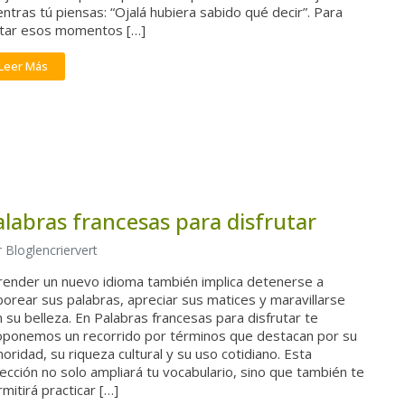
ntras tú piensas: “Ojalá hubiera sabido qué decir”. Para
itar esos momentos […]
Leer Más
alabras francesas para disfrutar
 Bloglencriervert
render un nuevo idioma también implica detenerse a
orear sus palabras, apreciar sus matices y maravillarse
 su belleza. En Palabras francesas para disfrutar te
oponemos un recorrido por términos que destacan por su
oridad, su riqueza cultural y su uso cotidiano. Esta
ección no solo ampliará tu vocabulario, sino que también te
mitirá practicar […]