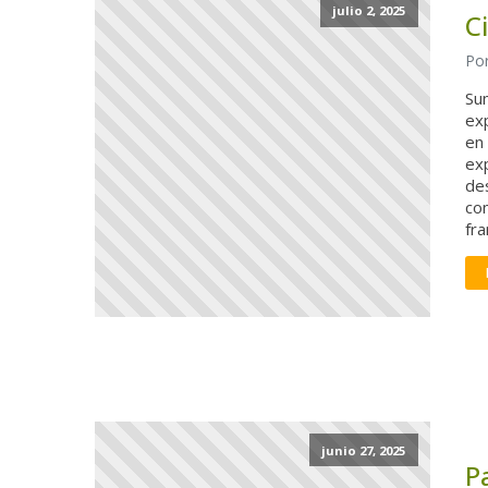
julio 2, 2025
C
Por
Sum
exp
en
ex
des
co
fra
junio 27, 2025
P