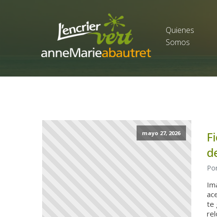
Quienes
Somos
F
mayo 27, 2026
d
Por
Im
ac
te 
re