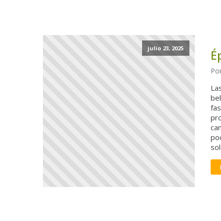
julio 23, 2025
É
Por
Las
be
fas
pr
ca
po
sol