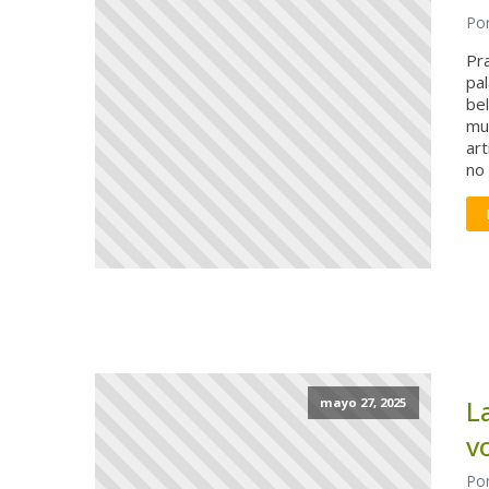
Por
Pr
pa
bel
mus
art
no 
L
mayo 27, 2025
v
Por