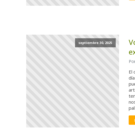
V
septiembre 30, 2025
e
Por
El 
día
pue
art
te
no
pal