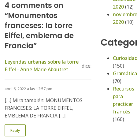
4 comments on
2020
(12)
“Monumentos
noviembr
2020
(10)
franceses: la torre
Eiffel, emblema de
Categor
Francia”
Curiosida
Leyendas urbanas sobre la torre
(150)
dice:
Eiffel - Anne Marie Abautret
Gramática
(70)
Recursos
abril 6, 2022 a las 12:57 pm
para
[…] Mira también: MONUMENTOS
practicar
FRANCESES: LA TORRE EIFFEL,
francés
EMBLEMA DE FRANCIA […]
(160)
Reply