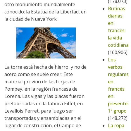
(178.073)
otro monumento mundialmente
Rutinas
conocido: la Estatua de la Libertad, en
diarias
la ciudad de Nueva York.
en
francés:
la vida
cotidiana
(160.906)
Los
La torre está hecha de hierro, y no de
verbos
acero como se suele creer. Este
regulares
material provino de las forjas de
en
Pompey, en la región francesa de
francés
Lorena. Las vigas y las placas fueron
en
prefabricadas en la fábrica Eiffel, en
presente:
Levallois Perret, para luego ser
1º grupo
transportadas y ensambladas en el
(148.272)
lugar de construcción, el Campo de
La ropa