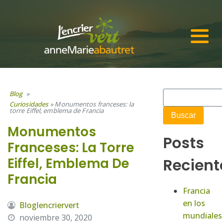
Blog
»
Curiosidades
»
Monumentos franceses: la
torre Eiffel, emblema de Francia
Monumentos
Posts
Franceses: La Torre
Eiffel, Emblema De
Recient
Francia
Francia
en los
Bloglencriervert
mundiales
noviembre 30, 2020