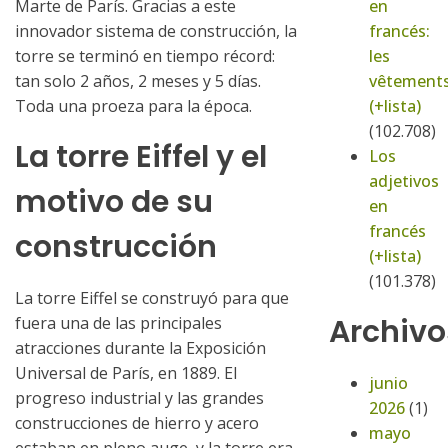
Marte de París. Gracias a este
en
innovador sistema de construcción, la
francés:
torre se terminó en tiempo récord:
les
tan solo 2 años, 2 meses y 5 días.
vêtement
Toda una proeza para la época.
(+lista)
(102.708)
La torre Eiffel y el
Los
adjetivos
motivo de su
en
francés
construcción
(+lista)
(101.378)
La torre Eiffel se construyó para que
Archivo
fuera una de las principales
atracciones durante la Exposición
Universal de París, en 1889. El
junio
progreso industrial y las grandes
2026
(1)
construcciones de hierro y acero
mayo
estaban en pleno auge, y la torre era