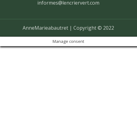
informes@lencriervert.com
AnneMarieabautret | Copyright © 2022
Manage consent