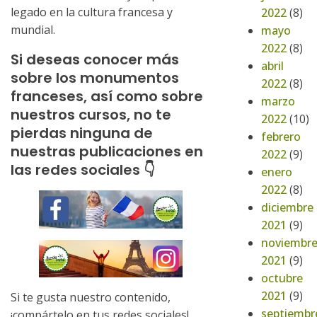
legado en la cultura francesa y
2022
(8)
mundial.
mayo
2022
(8)
Si deseas conocer más
abril
sobre los monumentos
2022
(8)
franceses, así como sobre
marzo
nuestros cursos, no te
2022
(10)
pierdas ninguna de
febrero
nuestras publicaciones en
2022
(9)
las redes sociales 👇
enero
2022
(8)
diciembre
2021
(9)
noviembr
2021
(9)
octubre
2021
(9)
Si te gusta nuestro contenido,
septiembr
¡compártelo en tus redes sociales!