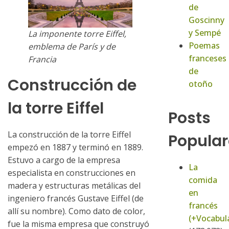
de
Goscinny
y Sempé
La imponente torre Eiffel,
Poemas
emblema de París y de
franceses
Francia
de
Construcción de
otoño
la torre Eiffel
Posts
La construcción de la torre Eiffel
Popular
empezó en 1887 y terminó en 1889.
Estuvo a cargo de la empresa
La
especialista en construcciones en
comida
madera y estructuras metálicas del
en
ingeniero francés Gustave Eiffel (de
francés
allí su nombre). Como dato de color,
(+Vocabula
fue la misma empresa que construyó