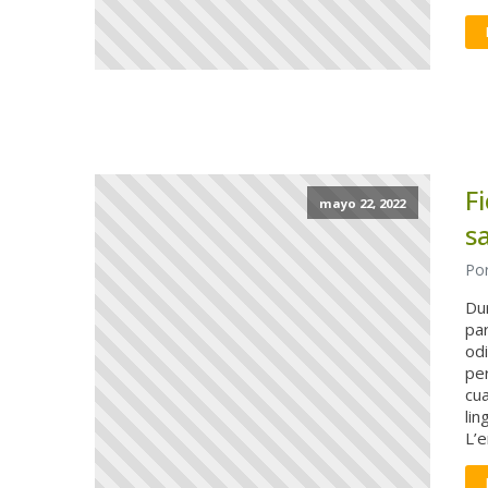
F
mayo 22, 2022
s
Por
Dur
par
od
pe
cua
lin
L’e