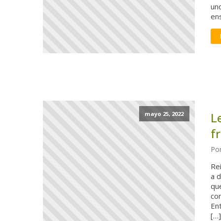
un
en
L
mayo 25, 2022
f
Por
Reí
a d
qu
con
En
[…]