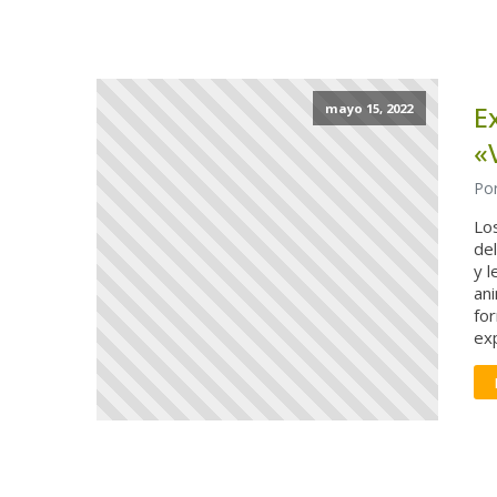
E
mayo 15, 2022
«
Por
Los
del
y l
ani
fo
exp