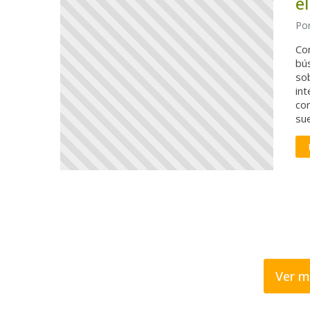
e
Por
Co
bú
sob
int
co
sue
Ver m