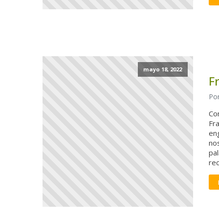
mayo 18, 2022
F
Por
Com
Fra
eng
nos
pal
rec