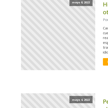
H
mayo 8, 2022
o
Por
Cad
cu
rea
esp
tr
idi
P
mayo 4, 2022