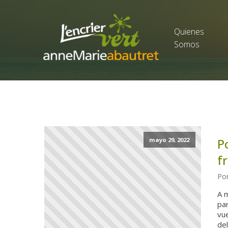
Quienes
Somos
P
mayo 29, 2022
f
Por
A m
par
vu
del