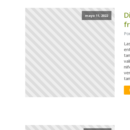
D
mayo 11, 2022
f
Por
La
en
ta
val
niñ
ver
ta