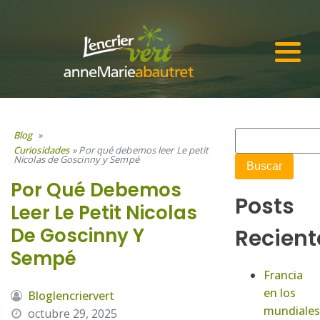
Blog
»
Curiosidades
»
Por qué debemos leer Le petit
Nicolas de Goscinny y Sempé
Por Qué Debemos
Posts
Leer Le Petit Nicolas
De Goscinny Y
Recient
Sempé
Francia
en los
Bloglencriervert
mundiales
octubre 29, 2025