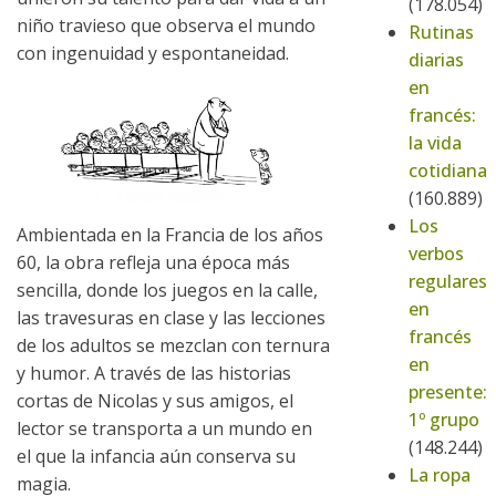
(178.054)
niño travieso que observa el mundo
Rutinas
con ingenuidad y espontaneidad.
diarias
en
francés:
la vida
cotidiana
(160.889)
Los
Ambientada en la Francia de los años
verbos
60, la obra refleja una época más
regulares
sencilla, donde los juegos en la calle,
en
las travesuras en clase y las lecciones
francés
de los adultos se mezclan con ternura
en
y humor. A través de las historias
presente:
cortas de Nicolas y sus amigos, el
1º grupo
lector se transporta a un mundo en
(148.244)
el que la infancia aún conserva su
La ropa
magia.