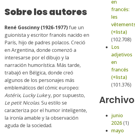
en
Sobre los autores
francés:
les
vêtement
René Goscinny (1926-1977)
fue un
(+lista)
guionista y escritor francés nacido en
(102.708)
París, hijo de padres polacos. Creció
Los
en Argentina, donde comenzó a
adjetivos
interesarse por el dibujo y la
en
narración humorística. Más tarde,
francés
trabajó en Bélgica, donde creó
(+lista)
algunos de los personajes más
(101.376)
emblemáticos del cómic europeo:
Astérix
,
Lucky Luke
y, por supuesto,
Archivo
Le petit Nicolas
. Su estilo se
caracteriza por el humor inteligente,
junio
la ironía amable y la observación
2026
(1)
aguda de la sociedad.
mayo