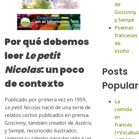
de
Goscinny
y Sempé
Poemas
franceses
Por qué debemos
de
otoño
leer
Le petit
Nicolas
: un poco
Posts
de contexto
Popular
Publicado por primera vez en 1959,
La
Le petit Nicolas
nació de una serie de
comida
relatos cortos publicados en prensa.
en
Goscinny, también creador de
Astérix
,
francés
y Sempé, reconocido ilustrador,
(+Vocabula
unieron su talento para dar vida a un