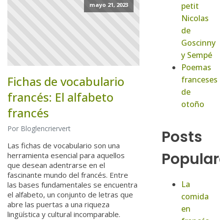
petit
mayo 21, 2023
Nicolas
de
Goscinny
y Sempé
Poemas
Fichas de vocabulario
franceses
de
francés: El alfabeto
otoño
francés
Por Bloglencriervert
Posts
Las fichas de vocabulario son una
Popular
herramienta esencial para aquellos
que desean adentrarse en el
fascinante mundo del francés. Entre
La
las bases fundamentales se encuentra
el alfabeto, un conjunto de letras que
comida
abre las puertas a una riqueza
en
lingüística y cultural incomparable.