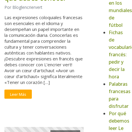
en los
Por Bloglencriervert
mundiales
de
Las expresiones coloquiales francesas
son esenciales en el idioma y
fútbol
desempeñan un papel importante en
Fichas
la comunicación diaria. Conocerlas es
de
fundamental para comprender la
vocabulari
cultura y tener conversaciones
auténticas con hablantes nativos.
francés:
¡Descubre expresiones en francés que
pedir y
debes conocer con L’encrier vert!
decir la
Avoir un cœur d’artichaut «Avoir un
hora
cœur d’artichaut» significa literalmente
«Tener un corazón […]
Palabras
francesas
Leer Más
para
disfrutar
Por qué
debemos
leer Le