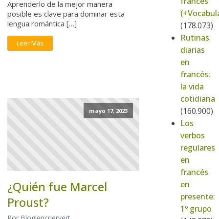
francés
Aprenderlo de la mejor manera
(+Vocabula
posible es clave para dominar esta
lengua romántica […]
(178.073)
Rutinas
Leer Más
diarias
en
francés:
la vida
cotidiana
(160.900)
mayo 17, 2023
Los
verbos
regulares
en
francés
¿Quién fue Marcel
en
presente:
Proust?
1º grupo
Por Bloglencriervert