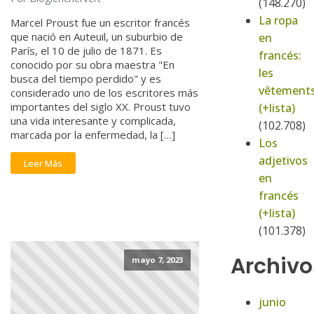
(148.270)
La ropa
Marcel Proust fue un escritor francés
que nació en Auteuil, un suburbio de
en
París, el 10 de julio de 1871. Es
francés:
conocido por su obra maestra "En
les
busca del tiempo perdido" y es
vêtement
considerado uno de los escritores más
importantes del siglo XX. Proust tuvo
(+lista)
una vida interesante y complicada,
(102.708)
marcada por la enfermedad, la […]
Los
adjetivos
Leer Más
en
francés
(+lista)
(101.378)
Archivo
mayo 7, 2023
junio