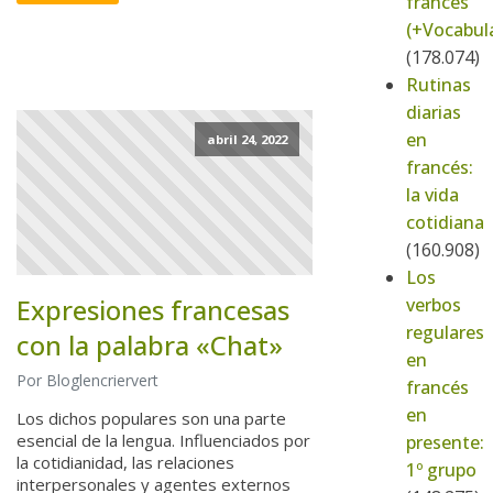
francés
(+Vocabula
(178.074)
Rutinas
diarias
en
abril 24, 2022
francés:
la vida
cotidiana
(160.908)
Los
Expresiones francesas
verbos
regulares
con la palabra «Chat»
en
Por Bloglencriervert
francés
en
Los dichos populares son una parte
esencial de la lengua. Influenciados por
presente:
la cotidianidad, las relaciones
1º grupo
interpersonales y agentes externos