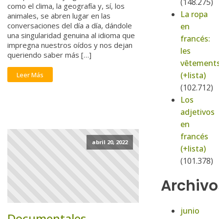
(148.275)
como el clima, la geografía y, sí, los
La ropa
animales, se abren lugar en las
conversaciones del día a día, dándole
en
una singularidad genuina al idioma que
francés:
impregna nuestros oídos y nos dejan
les
queriendo saber más […]
vêtement
(+lista)
Leer Más
(102.712)
Los
adjetivos
en
francés
abril 20, 2022
(+lista)
(101.378)
Archivo
junio
Documentales