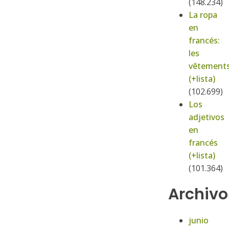
(148.234)
La ropa
en
francés:
les
vêtement
(+lista)
(102.699)
Los
adjetivos
en
francés
(+lista)
(101.364)
Archivo
junio