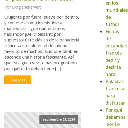
en los
Por Bloglencriervert
mundiales
de
Crujiente por fuera, suave por dentro,
y con ese aroma irresistible a
fútbol
mantequilla… ¿de qué estamos
Fichas
hablando? ¡Del croissant, por
de
supuesto! Este clásico de la panadería
vocabulari
francesa no solo es el desayuno
favorito de muchos, sino que también
francés:
esconde una historia fascinante. Así
pedir y
que, si alguna vez te has preguntado
decir la
por qué esta delicia tiene […]
hora
Leer Más
Palabras
francesas
para
disfrutar
Por qué
debemos
septiembre 21, 2024
leer Le