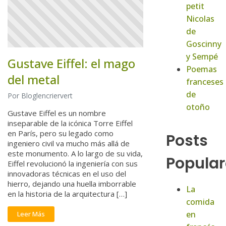
petit
Nicolas
de
Goscinny
y Sempé
Gustave Eiffel: el mago
Poemas
del metal
franceses
de
Por Bloglencriervert
otoño
Gustave Eiffel es un nombre
inseparable de la icónica Torre Eiffel
en París, pero su legado como
Posts
ingeniero civil va mucho más allá de
este monumento. A lo largo de su vida,
Popular
Eiffel revolucionó la ingeniería con sus
innovadoras técnicas en el uso del
hierro, dejando una huella imborrable
La
en la historia de la arquitectura […]
comida
en
Leer Más