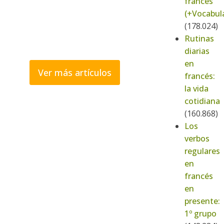
francés
(+Vocabula
(178.024)
Rutinas
diarias
en
Ver más artículos
francés:
la vida
cotidiana
(160.868)
Los
verbos
regulares
en
francés
en
presente:
1º grupo