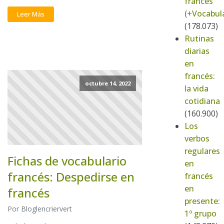
francés
(+Vocabula
Leer Más
(178.073)
Rutinas
diarias
en
francés:
octubre 14, 2022
la vida
cotidiana
(160.900)
Los
verbos
regulares
Fichas de vocabulario
en
francés: Despedirse en
francés
en
francés
presente:
Por Bloglencriervert
1º grupo