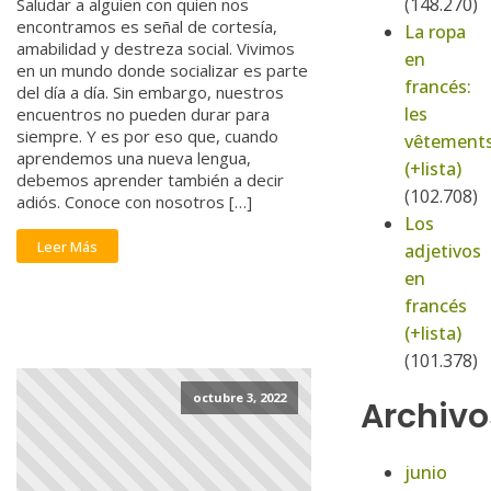
(148.270)
Saludar a alguien con quien nos
encontramos es señal de cortesía,
La ropa
amabilidad y destreza social. Vivimos
en
en un mundo donde socializar es parte
francés:
del día a día. Sin embargo, nuestros
les
encuentros no pueden durar para
siempre. Y es por eso que, cuando
vêtement
aprendemos una nueva lengua,
(+lista)
debemos aprender también a decir
(102.708)
adiós. Conoce con nosotros […]
Los
Leer Más
adjetivos
en
francés
(+lista)
(101.378)
octubre 3, 2022
Archivo
junio