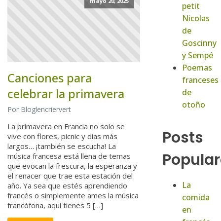
mayo 20, 2025
petit
Nicolas
de
Goscinny
y Sempé
Poemas
Canciones para
franceses
celebrar la primavera
de
otoño
Por Bloglencriervert
La primavera en Francia no solo se
Posts
vive con flores, picnic y días más
largos… ¡también se escucha! La
Popular
música francesa está llena de temas
que evocan la frescura, la esperanza y
el renacer que trae esta estación del
La
año. Ya sea que estés aprendiendo
francés o simplemente ames la música
comida
francófona, aquí tienes 5 […]
en