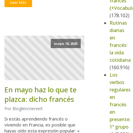
francés
Leer Más
(+Vocabula
(178.102)
Rutinas
diarias
en
mayo 18, 2025
francés:
la vida
cotidiana
(160.916)
Los
verbos
En mayo haz lo que te
regulares
en
plazca: dicho francés
francés
Por Bloglencriervert
en
Si estás aprendiendo francés o
presente:
viviendo en Francia, es posible que
1º grupo
hayas oído esta expresión popular: «