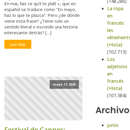
(148.286)
En mai, fais ce qu’il te plaît », que en
La ropa
español se traduce como "En mayo,
haz lo que te plazca". Pero ¿de dónde
en
viene esta frase? ¿Tiene solo un
francés:
sentido literal o esconde una historia
les
interesante detrás? […]
vêtement
(+lista)
Leer Más
(102.713)
Los
adjetivos
en
francés
mayo 11, 2025
(+lista)
(101.384)
Archivo
junio
Festival de Cannes: