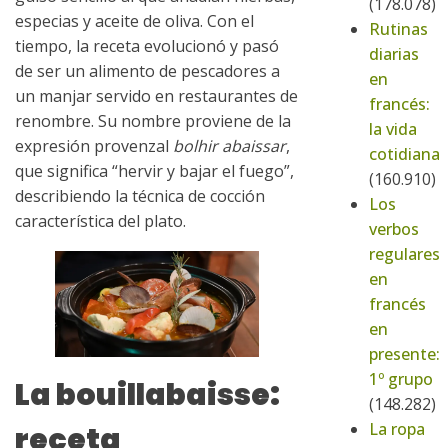
(178.078)
especias y aceite de oliva. Con el
Rutinas
tiempo, la receta evolucionó y pasó
diarias
de ser un alimento de pescadores a
en
un manjar servido en restaurantes de
francés:
renombre. Su nombre proviene de la
la vida
expresión provenzal
bolhir abaissar
,
cotidiana
que significa “hervir y bajar el fuego”,
(160.910)
describiendo la técnica de cocción
Los
característica del plato.
verbos
regulares
en
francés
en
presente:
1º grupo
La bouillabaisse:
(148.282)
La ropa
receta