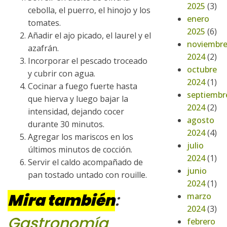
2025
(3)
cebolla, el puerro, el hinojo y los
enero
tomates.
2025
(6)
Añadir el ajo picado, el laurel y el
noviembr
azafrán.
2024
(2)
Incorporar el pescado troceado
octubre
y cubrir con agua.
2024
(1)
Cocinar a fuego fuerte hasta
septiembr
que hierva y luego bajar la
2024
(2)
intensidad, dejando cocer
agosto
durante 30 minutos.
2024
(4)
Agregar los mariscos en los
julio
últimos minutos de cocción.
2024
(1)
Servir el caldo acompañado de
junio
pan tostado untado con rouille.
2024
(1)
Mira también
:
marzo
2024
(3)
Gastronomía
febrero