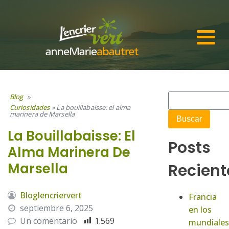
Blog
»
Curiosidades
»
La bouillabaisse: el alma
marinera de Marsella
La Bouillabaisse: El
Posts
Alma Marinera De
Marsella
Recient
Bloglencriervert
Francia
septiembre 6, 2025
en los
Un comentario
1.569
mundiales