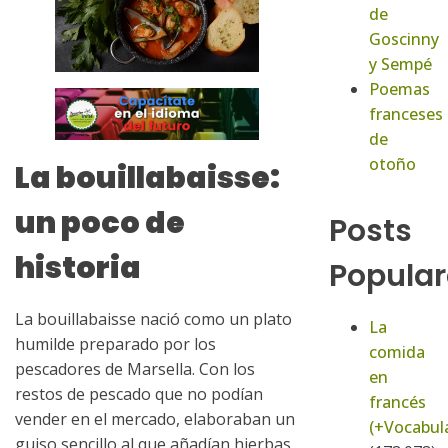
de
Goscinny
y Sempé
Poemas
franceses
de
otoño
La bouillabaisse:
un poco de
Posts
historia
Popular
La bouillabaisse nació como un plato
La
humilde preparado por los
comida
pescadores de Marsella. Con los
en
restos de pescado que no podían
francés
vender en el mercado, elaboraban un
(+Vocabula
guiso sencillo al que añadían hierbas,