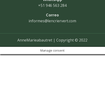
+51 946 563 284
Correo
informes@lencriervert.com
AnneMarieabautret | Copyright © 2022
Manage consent