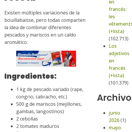
en
francés:
Existen múltiples variaciones de la
les
bouillabaisse, pero todas comparten
vêtement
la idea de combinar diferentes
(+lista)
pescados y mariscos en un caldo
(102.713)
aromático.
Los
adjetivos
en
francés
Ingredientes:
(+lista)
(101.379)
1 kg de pescado variado (rape,
Archivo
congrio, cabracho, etc.)
500 g de mariscos (mejillones,
gambas, langostinos)
junio
2 cebollas
2026
(1)
2 tomates maduros
mayo